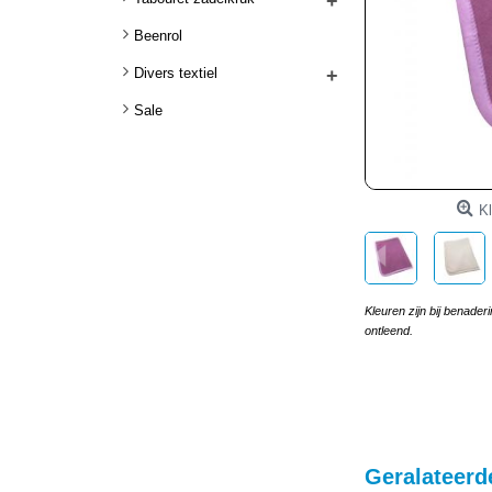
+
Beenrol
Divers textiel
+
Sale
Kl
Kleuren zijn bij benade
ontleend.
Geralateerd