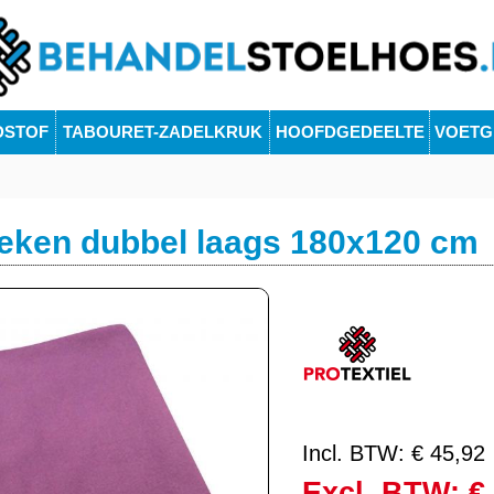
DSTOF
TABOURET-ZADELKRUK
HOOFDGEDEELTE
VOETG
eken dubbel laags 180x120 cm
Incl. BTW: € 45,92
Excl. BTW: €