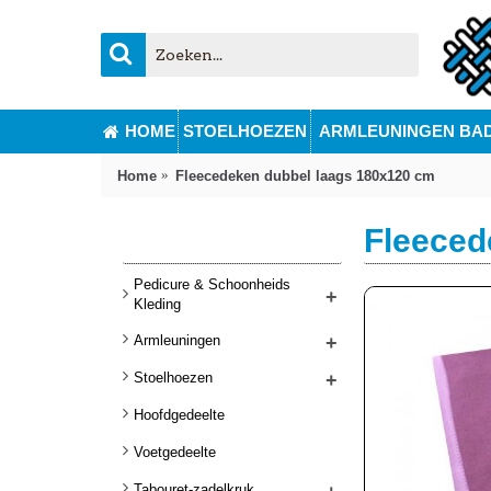
HOME
STOELHOEZEN
ARMLEUNINGEN BA
Home
Fleecedeken dubbel laags 180x120 cm
Fleeced
Menu
Pedicure & Schoonheids
+
Kleding
Armleuningen
+
Stoelhoezen
+
Hoofdgedeelte
Voetgedeelte
Tabouret-zadelkruk