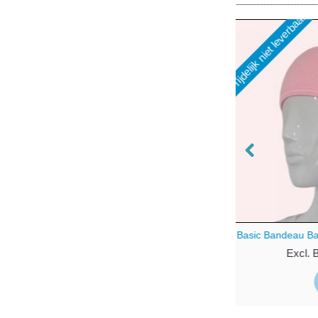
Tijdelijk niet leverbaar
Uitverkocht
Stoelspanner 35 cm
Excl. BTW: € 8,95
Excl