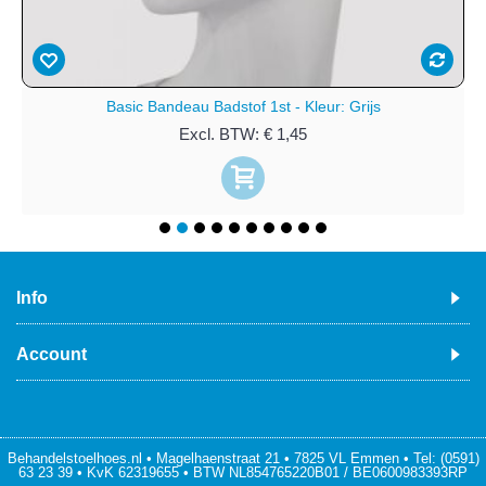
Basic Bandeau Badstof 1st - Kleur: Grijs
Excl. BTW: € 1,45
Info
Account
Behandelstoelhoes.nl • Magelhaenstraat 21 • 7825 VL Emmen • Tel: (0591)
63 23 39 • KvK 62319655 • BTW NL854765220B01 / BE0600983393RP