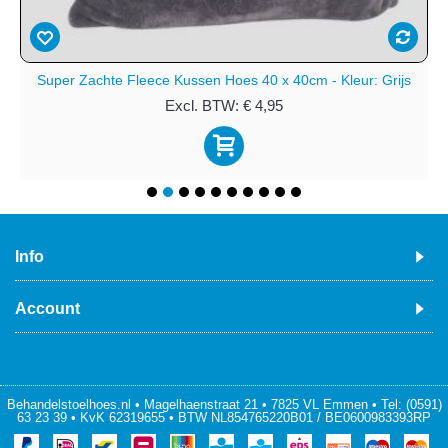
Super Zachte Fleece Kussen Hoes 40 x 40cm - Kleur: Grijs
Excl. BTW: € 4,95
Info
Account
Behandelstoelhoes.nl • Magelhaenstraat 21 • 7825 VL Emmen • Tel: (0591)
63 23 39 • KvK 62319655 • BTW NL854765220B01 / BE0600983393RP